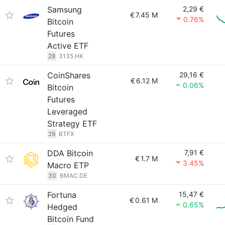
Samsung
2,29 €
€
7.45 M
0.76%
Bitcoin
Futures
Active ETF
28
3135.HK
CoinShares
29,16 €
€
6.12 M
0.06%
Bitcoin
Futures
Leveraged
Strategy ETF
29
BTFX
DDA Bitcoin
7,91 €
€
1.7 M
3.45%
Macro ETP
30
BMAC.DE
Fortuna
15,47 €
€
0.61 M
0.65%
Hedged
Bitcoin Fund