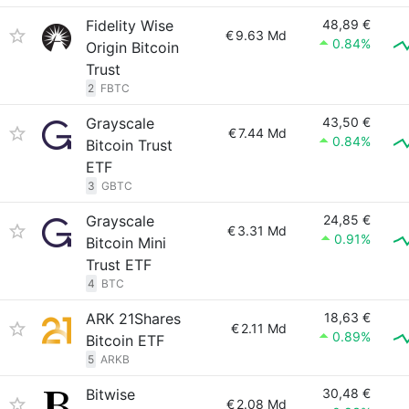
Fidelity Wise
48,89 €
€
9.63 Md
0.84%
Origin Bitcoin
Trust
2
FBTC
Grayscale
43,50 €
€
7.44 Md
0.84%
Bitcoin Trust
ETF
3
GBTC
Grayscale
24,85 €
€
3.31 Md
0.91%
Bitcoin Mini
Trust ETF
4
BTC
ARK 21Shares
18,63 €
€
2.11 Md
0.89%
Bitcoin ETF
5
ARKB
Bitwise
30,48 €
€
2.08 Md