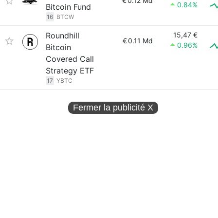
€
0.12 Md
0.84%
Bitcoin Fund
16
BTCW
Roundhill
15,47 €
€
0.11 Md
0.96%
Bitcoin
Covered Call
Strategy ETF
17
YBTC
Fermer la publicité
X