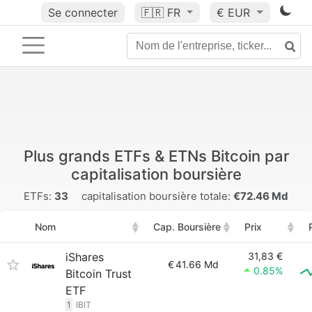
Se connecter
🇫🇷
FR
€ EUR
Plus grands ETFs & ETNs Bitcoin par
capitalisation boursière
ETFs:
33
capitalisation boursière totale:
€72.46 Md
Nom
Cap. Boursière
Prix
iShares
31,83 €
€
41.66 Md
0.85%
Bitcoin Trust
ETF
1
IBIT