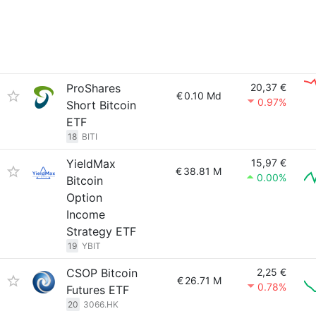
ProShares
20,37 €
€
0.10 Md
0.97%
Short Bitcoin
ETF
18
BITI
YieldMax
15,97 €
€
38.81 M
0.00%
Bitcoin
Option
Income
Strategy ETF
19
YBIT
CSOP Bitcoin
2,25 €
€
26.71 M
0.78%
Futures ETF
20
3066.HK