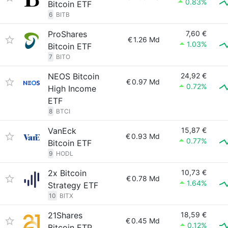
0.83%
Bitcoin ETF
6
BITB
ProShares
7,60 €
€
1.26 Md
1.03%
Bitcoin ETF
7
BITO
NEOS Bitcoin
24,92 €
€
0.97 Md
0.72%
High Income
ETF
8
BTCI
VanEck
15,87 €
€
0.93 Md
0.77%
Bitcoin ETF
9
HODL
2x Bitcoin
10,73 €
€
0.78 Md
1.64%
Strategy ETF
10
BITX
21Shares
18,59 €
€
0.45 Md
0.12%
Bitcoin ETP