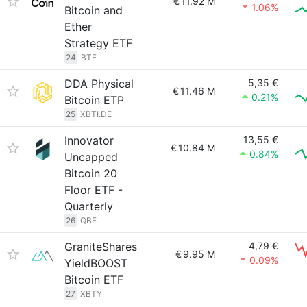
€
11.92 M
1.06%
Bitcoin and
Ether
Strategy ETF
24
BTF
DDA Physical
5,35 €
€
11.46 M
0.21%
Bitcoin ETP
25
XBTI.DE
Innovator
13,55 €
€
10.84 M
0.84%
Uncapped
Bitcoin 20
Floor ETF -
Quarterly
26
QBF
GraniteShares
4,79 €
€
9.95 M
0.09%
YieldBOOST
Bitcoin ETF
27
XBTY