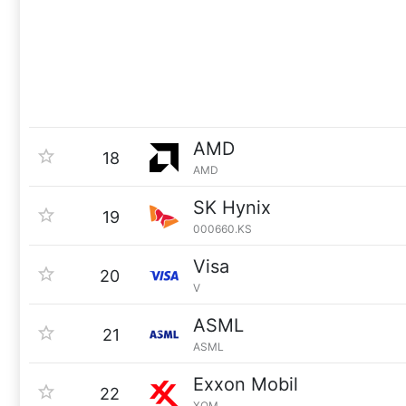
AMD
18
AMD
SK Hynix
19
000660.KS
Visa
20
V
ASML
21
ASML
Exxon Mobil
22
XOM