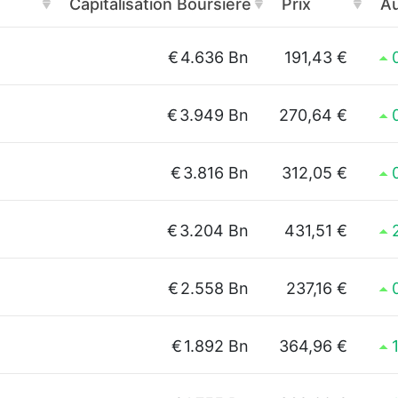
Capitalisation Boursière
Prix
Au
€
4.636 Bn
191,43 €
€
3.949 Bn
270,64 €
€
3.816 Bn
312,05 €
€
3.204 Bn
431,51 €
€
2.558 Bn
237,16 €
€
1.892 Bn
364,96 €