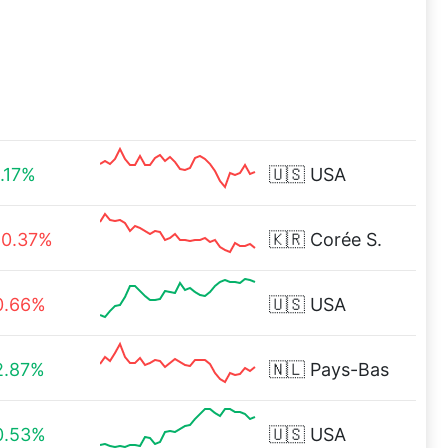
1.17%
🇺🇸
USA
10.37%
🇰🇷
Corée S.
0.66%
🇺🇸
USA
2.87%
🇳🇱
Pays-Bas
0.53%
🇺🇸
USA