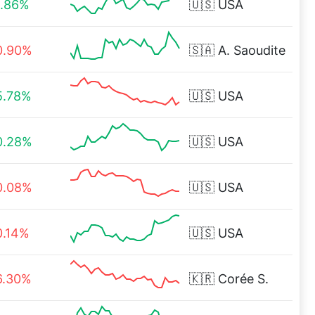
1.86%
🇺🇸
USA
0.90%
🇸🇦
A. Saoudite
5.78%
🇺🇸
USA
0.28%
🇺🇸
USA
0.08%
🇺🇸
USA
0.14%
🇺🇸
USA
6.30%
🇰🇷
Corée S.