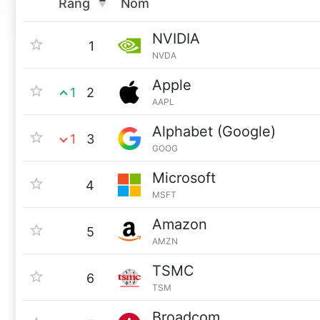
Rang
Nom
NVIDIA
1
NVDA
Apple
1
2
AAPL
Alphabet (Google)
1
3
GOOG
Microsoft
4
MSFT
Amazon
5
AMZN
TSMC
6
TSM
Broadcom