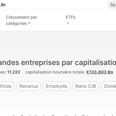
Se
 Bn
Classement par
ETFs
catégories
andes entreprises par capitalisati
ses:
11,222
capitalisation boursière totale:
€133.803 Bn
fices
Revenus
Employés
Ratio C/B
Divi