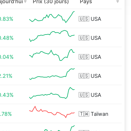
jourd'hui
Prix (30 jours)
Pays
0.83%
🇺🇸
USA
0.48%
🇺🇸
USA
0.04%
🇺🇸
USA
2.21%
🇺🇸
USA
0.43%
🇺🇸
USA
1.78%
🇹🇼
Taïwan