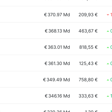
€
370.97 Md
209,93 €
€
368.13 Md
463,67 €
€
363.01 Md
818,55 €
€
361.30 Md
125,43 €
€
349.49 Md
758,80 €
€
346.16 Md
333,63 €
k