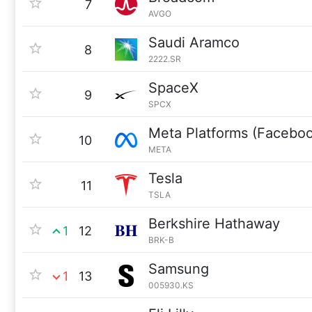
7
AVGO
Saudi Aramco
8
2222.SR
SpaceX
9
SPCX
Meta Platforms (Facebo
10
META
Tesla
11
TSLA
Berkshire Hathaway
1
12
BRK-B
Samsung
1
13
005930.KS