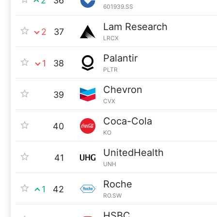
2
36
601939.SS
Lam Research
2
37
LRCX
Palantir
1
38
PLTR
Chevron
39
CVX
Coca-Cola
40
KO
UnitedHealth
41
UNH
Roche
1
42
RO.SW
HSBC