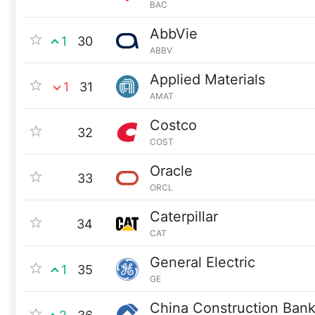
BAC
AbbVie
1
30
ABBV
Applied Materials
1
31
AMAT
Costco
32
COST
Oracle
33
ORCL
Caterpillar
34
CAT
General Electric
1
35
GE
China Construction Ban