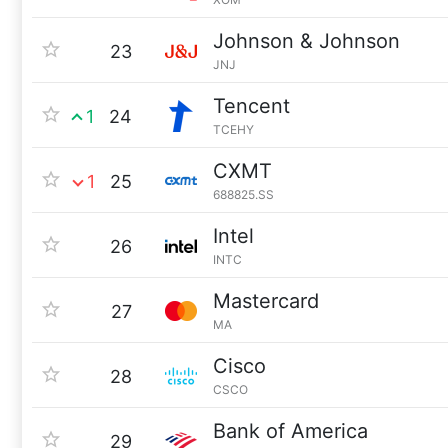
Johnson & Johnson
23
JNJ
Tencent
1
24
TCEHY
CXMT
1
25
688825.SS
Intel
26
INTC
Mastercard
27
MA
Cisco
28
CSCO
Bank of America
29