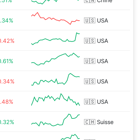
1.51%
🇨🇳
Chine
1.34%
🇺🇸
USA
0.42%
🇺🇸
USA
0.61%
🇺🇸
USA
0.34%
🇺🇸
USA
1.48%
🇺🇸
USA
0.32%
🇨🇭
Suisse