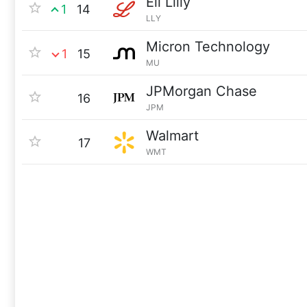
Eli Lilly
1
14
LLY
Micron Technology
1
15
MU
JPMorgan Chase
16
JPM
Walmart
17
WMT