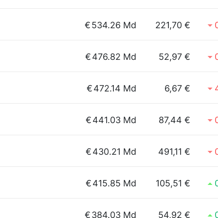
€
534.26 Md
221,70 €
€
476.82 Md
52,97 €
€
472.14 Md
6,67 €
€
441.03 Md
87,44 €
€
430.21 Md
491,11 €
€
415.85 Md
105,51 €
€
384.03 Md
54,92 €