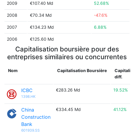
2009
€107.40 Md
52.68%
2008
€70.34 Md
-47.6%
2007
€134.23 Md
6.88%
2006
€125.60 Md
Capitalisation boursière pour des
entreprises similaires ou concurrentes
Nom
Capitalisation Boursière
Capitalis
diff.
ICBC
€283.26 Md
19.52%
1398.HK
China
€334.45 Md
41.12%
Construction
Bank
601939.SS