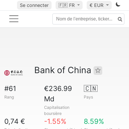
Se connecter
🇫🇷
FR
€ EUR
Bank of China
#61
€236.99
🇨🇳
Rang
Pays
Md
Capitalisation
boursière
0,74 €
-1.55%
8.59%