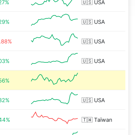
27%
🇺🇸
USA
.29%
🇺🇸
USA
.88%
🇺🇸
USA
.03%
🇺🇸
USA
.56%
.82%
🇺🇸
USA
.44%
🇹🇼
Taïwan