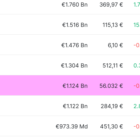
€1.760 Bn
369,97 €
1.
€1.516 Bn
115,13 €
15
€1.476 Bn
6,10 €
-0
€1.304 Bn
512,11 €
0.
€1.124 Bn
56.032 €
-0
€1.122 Bn
284,19 €
2
€973.39 Md
451,30 €
-0