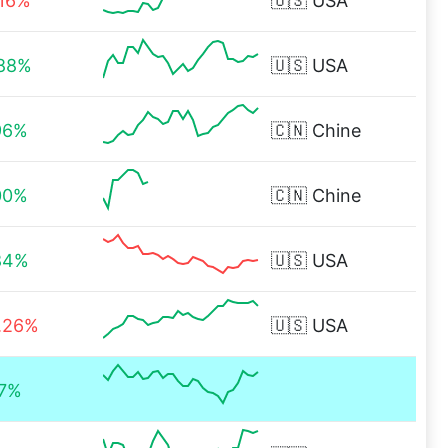
.16%
🇺🇸
USA
.88%
🇺🇸
USA
96%
🇨🇳
Chine
00%
🇨🇳
Chine
84%
🇺🇸
USA
.26%
🇺🇸
USA
17%