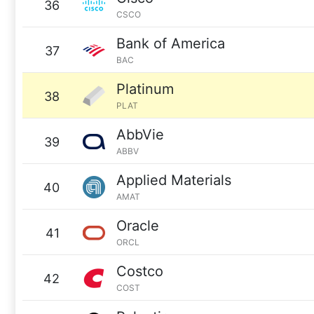
36
CSCO
Bank of America
37
BAC
Platinum
38
PLAT
AbbVie
39
ABBV
Applied Materials
40
AMAT
Oracle
41
ORCL
Costco
42
COST