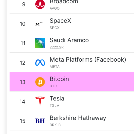
Broadcom
9
AVGO
SpaceX
10
SPCX
Saudi Aramco
11
2222.SR
Meta Platforms (Facebook)
12
META
Bitcoin
13
BTC
Tesla
14
TSLA
Berkshire Hathaway
15
BRK-B