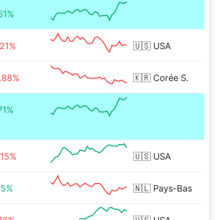
61%
.21%
🇺🇸
USA
.88%
🇰🇷
Corée S.
71%
.15%
🇺🇸
USA
15%
🇳🇱
Pays-Bas