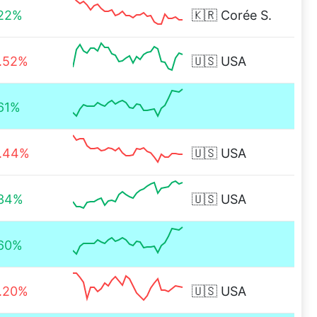
.22%
🇰🇷
Corée S.
.52%
🇺🇸
USA
61%
.44%
🇺🇸
USA
.34%
🇺🇸
USA
.60%
.20%
🇺🇸
USA