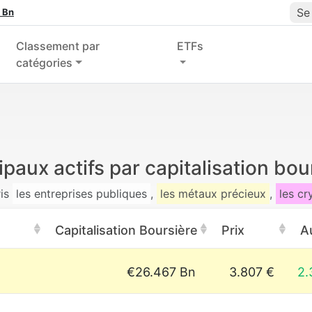
Se
 Bn
Classement par
ETFs
catégories
ipaux actifs par capitalisation bou
ris
les entreprises publiques
,
les métaux précieux
,
les c
Capitalisation Boursière
Prix
A
€26.467 Bn
3.807 €
2.