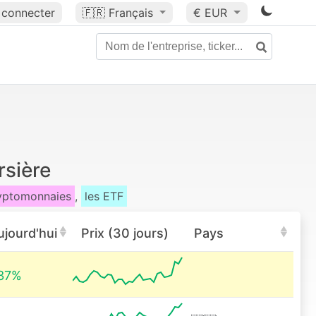
 connecter
🇫🇷
Français
€ EUR
rsière
ryptomonnaies
,
les ETF
ujourd'hui
Prix (30 jours)
Pays
37%