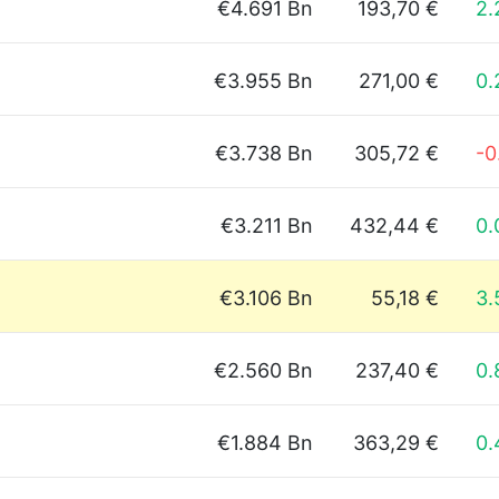
€4.691 Bn
193,70 €
2.
€3.955 Bn
271,00 €
0
€3.738 Bn
305,72 €
-0
€3.211 Bn
432,44 €
0
€3.106 Bn
55,18 €
3
€2.560 Bn
237,40 €
0
€1.884 Bn
363,29 €
0