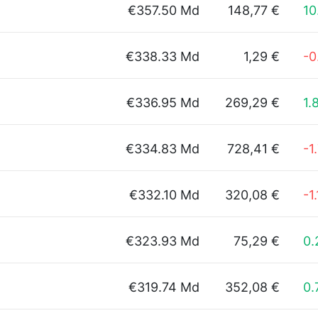
€357.50 Md
148,77 €
10
€338.33 Md
1,29 €
-0
€336.95 Md
269,29 €
1.
€334.83 Md
728,41 €
-1
€332.10 Md
320,08 €
-1
€323.93 Md
75,29 €
0
€319.74 Md
352,08 €
0.