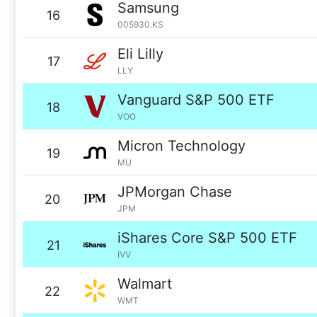
Samsung
16
005930.KS
Eli Lilly
17
LLY
Vanguard S&P 500 ETF
18
VOO
Micron Technology
19
MU
JPMorgan Chase
20
JPM
iShares Core S&P 500 ETF
21
IVV
Walmart
22
WMT