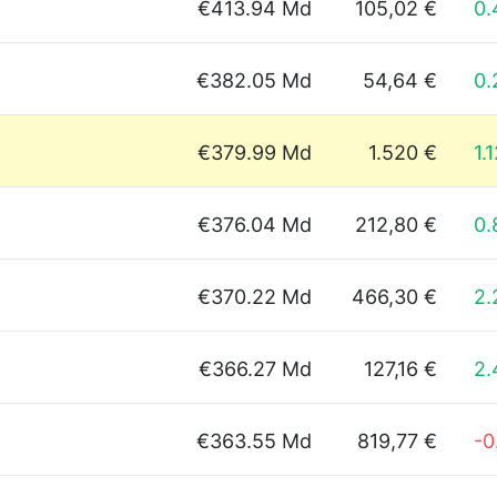
€413.94 Md
105,02 €
0
€382.05 Md
54,64 €
0.
€379.99 Md
1.520 €
1.
€376.04 Md
212,80 €
0
€370.22 Md
466,30 €
2.
€366.27 Md
127,16 €
2
€363.55 Md
819,77 €
-0