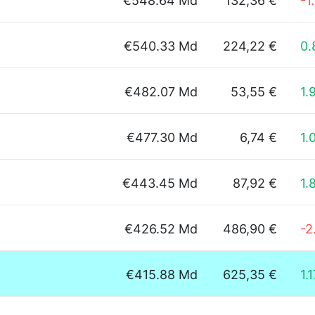
€548.64 Md
132,36 €
-1
€540.33 Md
224,22 €
0
€482.07 Md
53,55 €
1.
€477.30 Md
6,74 €
1.
€443.45 Md
87,92 €
1.
€426.52 Md
486,90 €
-2
€415.88 Md
625,35 €
1.