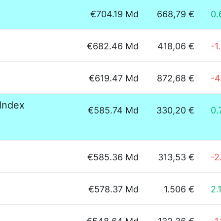
€704.19 Md
668,79 €
0.
€682.46 Md
418,06 €
-1
€619.47 Md
872,68 €
-4
Index
€585.74 Md
330,20 €
0.
€585.36 Md
313,53 €
-2
€578.37 Md
1.506 €
2.