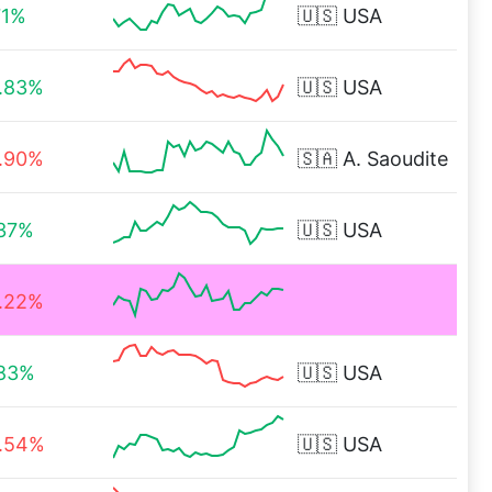
71%
🇺🇸
USA
.83%
🇺🇸
USA
.90%
🇸🇦
A. Saoudite
37%
🇺🇸
USA
.22%
.83%
🇺🇸
USA
.54%
🇺🇸
USA