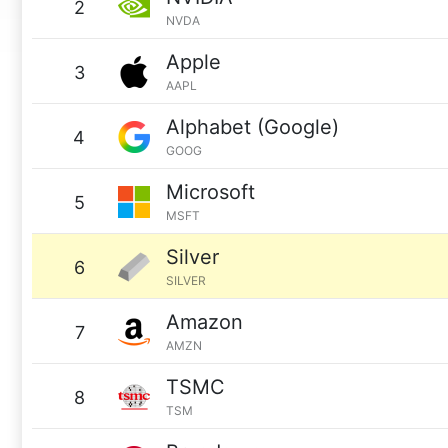
2
NVDA
Apple
3
AAPL
Alphabet (Google)
4
GOOG
Microsoft
5
MSFT
Silver
6
SILVER
Amazon
7
AMZN
TSMC
8
TSM