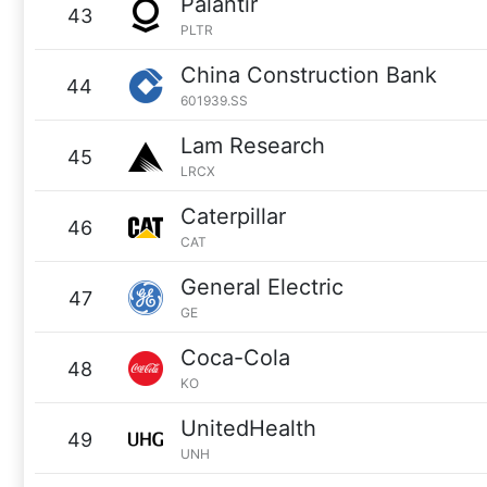
Palantir
43
PLTR
China Construction Bank
44
601939.SS
Lam Research
45
LRCX
Caterpillar
46
CAT
General Electric
47
GE
Coca-Cola
48
KO
UnitedHealth
49
UNH