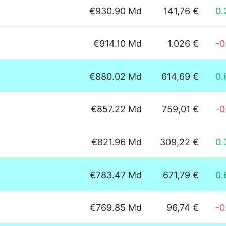
€930.90 Md
141,76 €
0
€914.10 Md
1.026 €
-0
€880.02 Md
614,69 €
0.
€857.22 Md
759,01 €
-0
€821.96 Md
309,22 €
0
€783.47 Md
671,79 €
0
€769.85 Md
96,74 €
-0