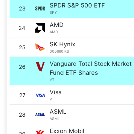
SPDR S&P 500 ETF
23
SPY
AMD
24
AMD
SK Hynix
25
000660.KS
Vanguard Total Stock Market 
26
Fund ETF Shares
VTI
Visa
27
V
ASML
28
ASML
Exxon Mobil