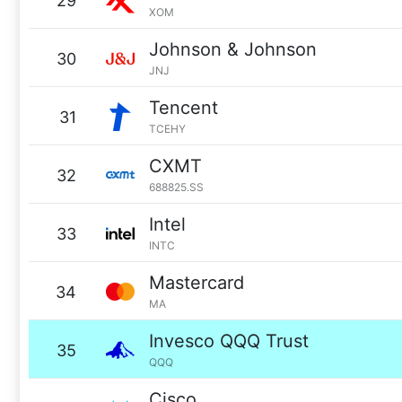
29
XOM
Johnson & Johnson
30
JNJ
Tencent
31
TCEHY
CXMT
32
688825.SS
Intel
33
INTC
Mastercard
34
MA
Invesco QQQ Trust
35
QQQ
Cisco