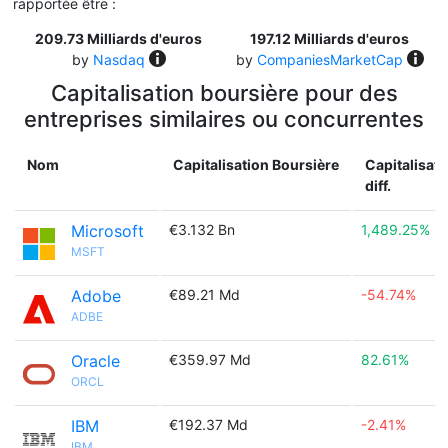
rapportée être :
209.73 Milliards d'euros
197.12 Milliards d'euros
by
Nasdaq
by
CompaniesMarketCap
Capitalisation boursière pour des
entreprises similaires ou concurrentes
Nom
Capitalisation Boursière
Capitalisati
diff.
Microsoft
€3.132 Bn
1,489.25%
MSFT
Adobe
€89.21 Md
-54.74%
ADBE
Oracle
€359.97 Md
82.61%
ORCL
IBM
€192.37 Md
-2.41%
IBM