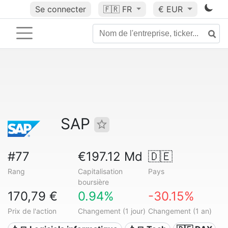
Se connecter
🇫🇷
FR
€ EUR
SAP
#77
€197.12 Md
🇩🇪
Rang
Capitalisation
Pays
boursière
170,79 €
0.94%
-30.15%
Prix de l'action
Changement (1 jour)
Changement (1 an)