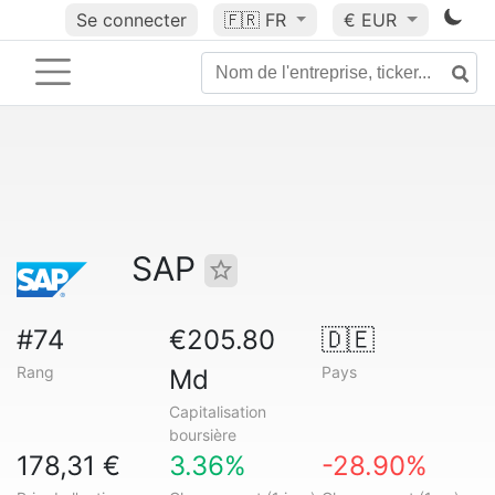
Se connecter
🇫🇷
FR
€ EUR
SAP
#74
€205.80
🇩🇪
Rang
Pays
Md
Capitalisation
boursière
178,31 €
3.36%
-28.90%