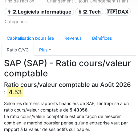
Prix de l'action
Changement (1 jour)
Changement (1 an)
👨‍💻 Logiciels informatique
👩‍💻 Tech
🇩🇪 DAX
Catégories
Capitalisation boursière
Revenus
Bénéfices
Ratio C/VC
Plus
SAP (SAP) - Ratio cours/valeur
comptable
Ratio cours/valeur comptable au Août 2026
:
4.53
Selon les derniers rapports financiers de SAP, l'entreprise a un
ratio cours/valeur comptable de
5.43356
.
Le ratio cours/valeur comptable est une façon de mesurer
combien le marché boursier pense qu'une entreprise vaut par
rapport à la valeur de ses actifs sur papier.