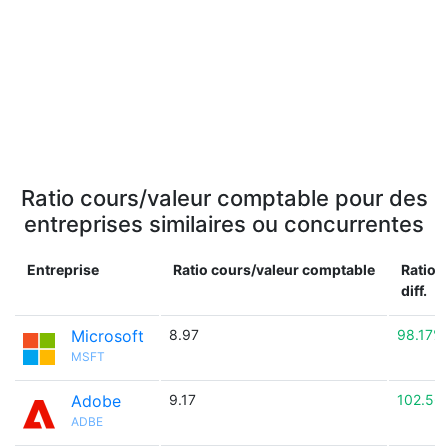
Ratio cours/valeur comptable pour des
entreprises similaires ou concurrentes
Entreprise
Ratio cours/valeur comptable
Ratio 
diff.
Microsoft
8.97
98.17%
MSFT
Adobe
9.17
102.56
ADBE