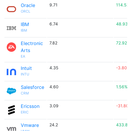
Oracle
9.71
114.53
ORCL
IBM
6.74
48.93%
IBM
Electronic
7.82
72.92%
Arts
EA
Intuit
4.35
-3.80%
INTU
Salesforce
4.60
1.56%
CRM
Ericsson
3.09
-31.80
ERIC
Vmware
24.2
433.8