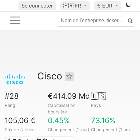
Se connecter
🇫🇷
FR
€ EUR
Cisco
#28
€414.09 Md
🇺🇸
Rang
Capitalisation
Pays
boursière
105,06 €
0.45%
73.16%
Prix de l'action
Changement (1 jour)
Changement (1 an)