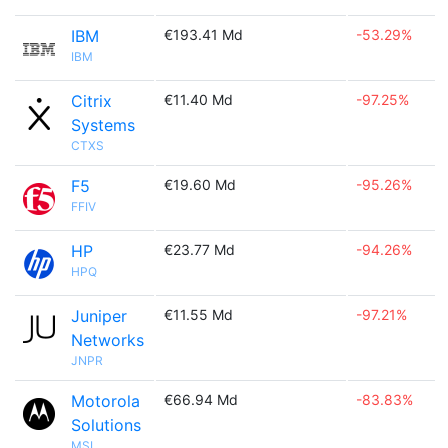
IBM
€193.41 Md
-53.29%
IBM
Citrix
€11.40 Md
-97.25%
Systems
CTXS
F5
€19.60 Md
-95.26%
FFIV
HP
€23.77 Md
-94.26%
HPQ
Juniper
€11.55 Md
-97.21%
Networks
JNPR
Motorola
€66.94 Md
-83.83%
Solutions
MSI