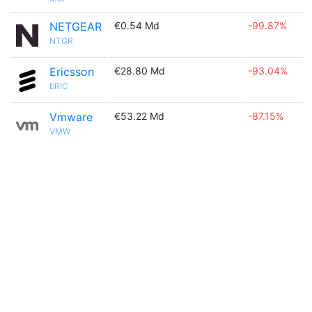
NETGEAR
€0.54 Md
-99.87%
NTGR
Ericsson
€28.80 Md
-93.04%
ERIC
Vmware
€53.22 Md
-87.15%
VMW