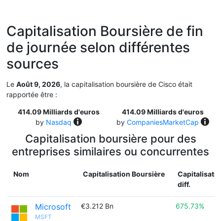
Capitalisation Boursière de fin
de journée selon différentes
sources
Le
Août 9, 2026
, la capitalisation boursière de Cisco était
rapportée être :
414.09 Milliards d'euros
414.09 Milliards d'euros
by
Nasdaq
by
CompaniesMarketCap
Capitalisation boursière pour des
entreprises similaires ou concurrentes
Nom
Capitalisation Boursière
Capitalisati
diff.
Microsoft
€3.212 Bn
675.73%
MSFT