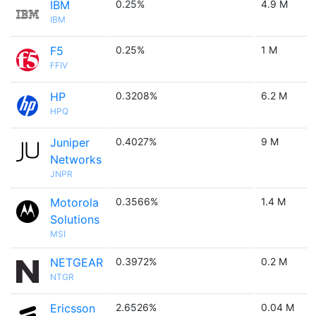
IBM
0.25%
4.9 M
IBM
F5
0.25%
1 M
FFIV
HP
0.3208%
6.2 M
HPQ
Juniper
0.4027%
9 M
Networks
JNPR
Motorola
0.3566%
1.4 M
Solutions
MSI
NETGEAR
0.3972%
0.2 M
NTGR
Ericsson
2.6526%
0.04 M