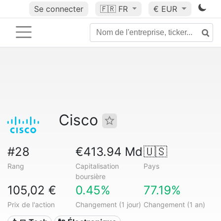
Se connecter
🇫🇷
FR
€ EUR
Cisco
#28
€413.94 Md
🇺🇸
Rang
Capitalisation
Pays
boursière
105,02 €
0.45%
77.19%
Prix de l'action
Changement (1 jour)
Changement (1 an)