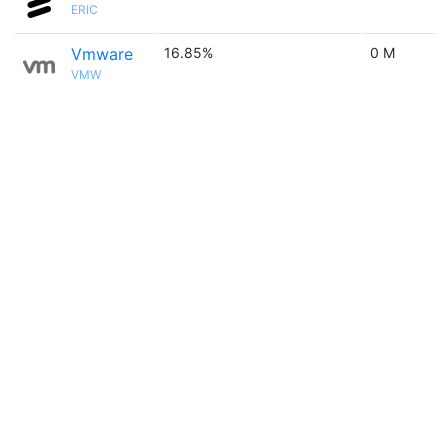
ERIC
Vmware
16.85%
0 M
VMW