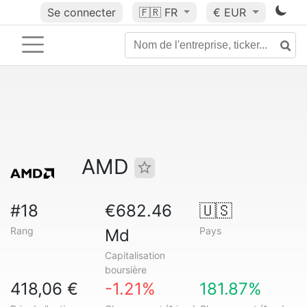
Se connecter
🇫🇷
FR
€ EUR
AMD
#18
€682.46
🇺🇸
Rang
Pays
Md
Capitalisation
boursière
418,06 €
-1.21%
181.87%