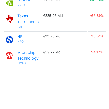
NVIDIA
NVDA
Texas
€225.96 Md
-66.89%
Instruments
TXN
HP
€23.76 Md
-96.52%
HPQ
Microchip
€39.77 Md
-94.17%
Technology
MCHP