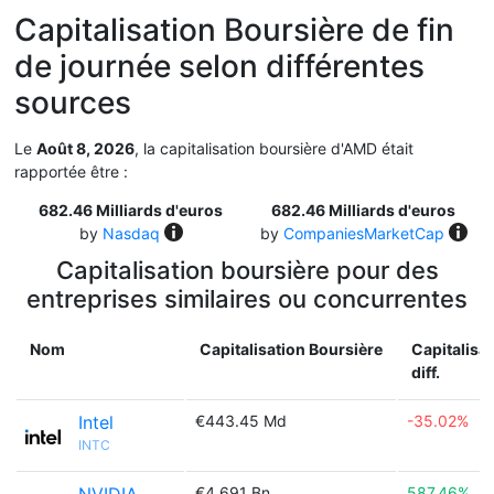
Capitalisation Boursière de fin
de journée selon différentes
sources
Le
Août 8, 2026
, la capitalisation boursière d'AMD était
rapportée être :
682.46 Milliards d'euros
682.46 Milliards d'euros
by
Nasdaq
by
CompaniesMarketCap
Capitalisation boursière pour des
entreprises similaires ou concurrentes
Nom
Capitalisation Boursière
Capitalisa
diff.
Intel
€443.45 Md
-35.02%
INTC
€4.691 Bn
587.46%