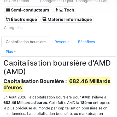
Prix de l'action
Changement (1 jour)
Changement (1 an)
📟 Semi-conducteurs
👩‍💻 Tech
🔌 Électronique
💻 Matériel informatique
Catégories
Capitalisation boursière
Revenus
Bénéfices
Plus
Capitalisation boursière d'AMD
(AMD)
Capitalisation Boursière :
682.46 Milliards
d'euros
En Août 2026, la capitalisation boursière pour
AMD
s'élève à
682.46 Milliards d'euros
. Cela fait d'AMD la
18ème
entreprise
la plus précieuse au monde par capitalisation boursière selon
nos données. La capitalisation boursière, ou marketcap en