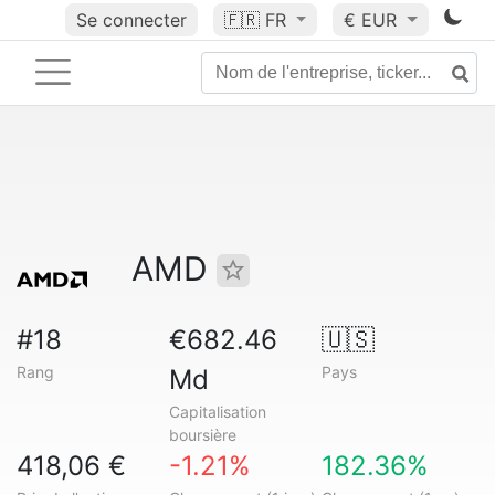
Se connecter
🇫🇷
FR
€ EUR
AMD
#18
€682.46
🇺🇸
Rang
Pays
Md
Capitalisation
boursière
418,06 €
-1.21%
182.36%