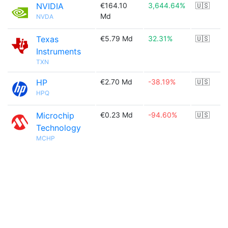
NVIDIA
€164.10
3,644.64%
🇺🇸
Md
NVDA
Texas
€5.79 Md
32.31%
🇺🇸
Instruments
TXN
HP
€2.70 Md
-38.19%
🇺🇸
HPQ
Microchip
€0.23 Md
-94.60%
🇺🇸
Technology
MCHP