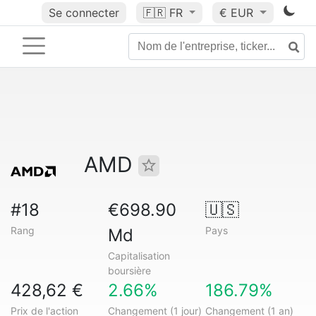
Se connecter
🇫🇷
FR
€ EUR
AMD
#18
€698.90
🇺🇸
Rang
Pays
Md
Capitalisation
boursière
428,62 €
2.66%
186.79%
Prix de l'action
Changement (1 jour)
Changement (1 an)