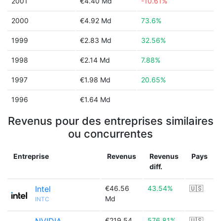
2001
€4.40 Md
-10.61%
2000
€4.92 Md
73.6%
1999
€2.83 Md
32.56%
1998
€2.14 Md
7.88%
1997
€1.98 Md
20.65%
1996
€1.64 Md
Revenus pour des entreprises similaires
ou concurrentes
Entreprise
Revenus
Revenus
Pays
diff.
Intel
€46.56
43.54%
🇺🇸
Md
INTC
€219.54
576.81%
🇺🇸