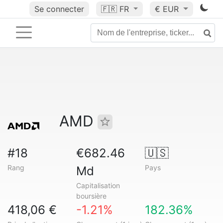
Se connecter
🇫🇷
FR
€ EUR
AMD
#18
€682.46
🇺🇸
Rang
Pays
Md
Capitalisation
boursière
418,06 €
-1.21%
182.36%