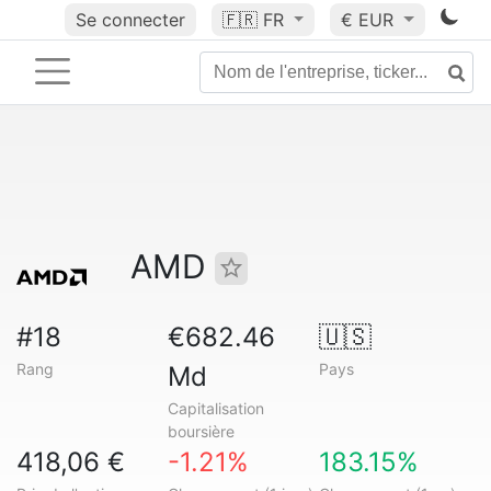
Se connecter
🇫🇷
FR
€ EUR
AMD
#18
€682.46
🇺🇸
Rang
Pays
Md
Capitalisation
boursière
418,06 €
-1.21%
183.15%