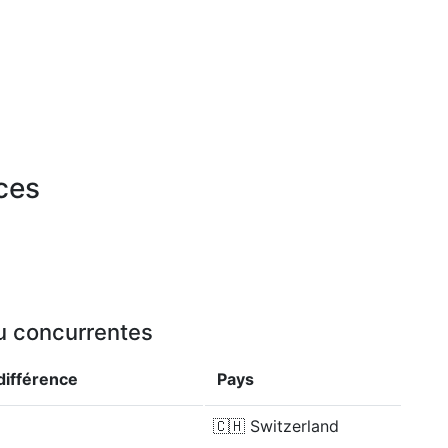
rces
ou concurrentes
différence
Pays
🇨🇭
Switzerland