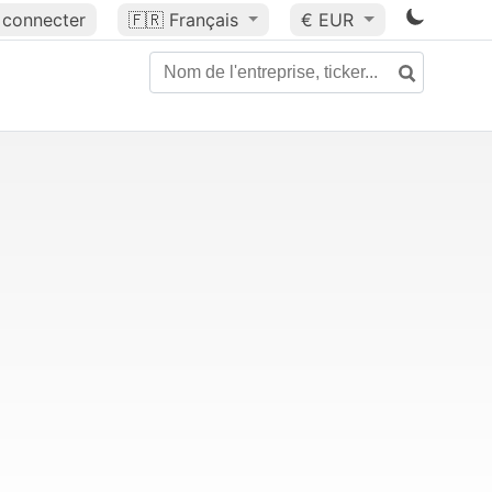
 connecter
🇫🇷
Français
€ EUR