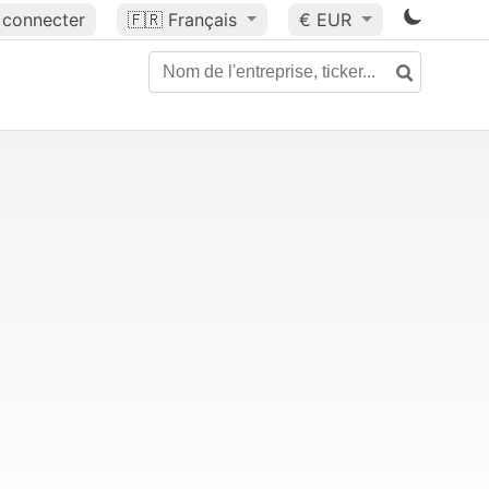
 connecter
🇫🇷
Français
€ EUR