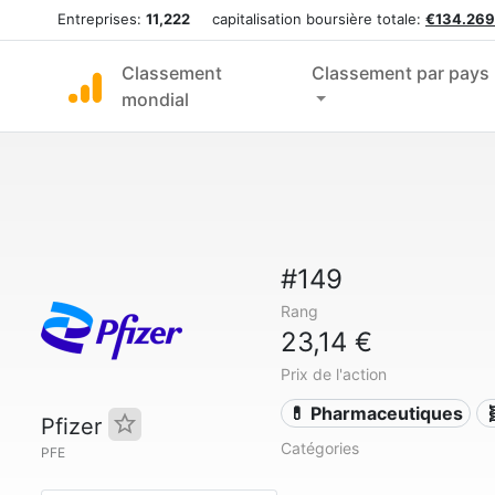
Entreprises:
11,222
capitalisation boursière totale:
€134.269
Classement
Classement par pays
mondial
#149
Rang
23,14 €
Prix de l'action
💊 Pharmaceutiques

Pfizer
Catégories
PFE