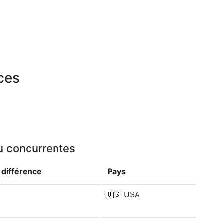
rces
ou concurrentes
e
différence
Pays
🇺🇸
USA