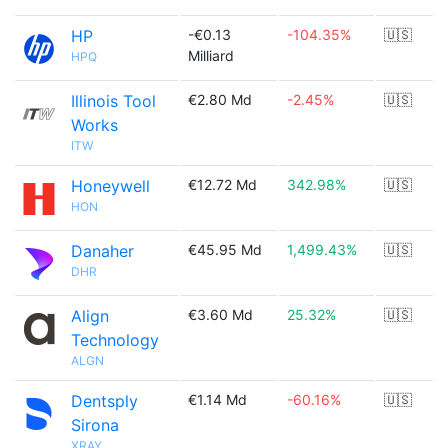
HP
-€0.13
-104.35%
🇺🇸
Milliard
HPQ
Illinois Tool
€2.80 Md
-2.45%
🇺🇸
Works
ITW
Honeywell
€12.72 Md
342.98%
🇺🇸
HON
Danaher
€45.95 Md
1,499.43%
🇺🇸
DHR
Align
€3.60 Md
25.32%
🇺🇸
Technology
ALGN
Dentsply
€1.14 Md
-60.16%
🇺🇸
Sirona
XRAY