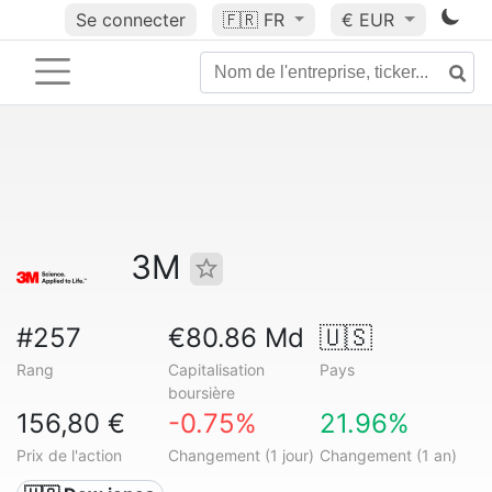
Se connecter
🇫🇷
FR
€ EUR
3M
#257
€80.86 Md
🇺🇸
Rang
Capitalisation
Pays
boursière
156,80 €
-0.75%
21.96%
Prix de l'action
Changement (1 jour)
Changement (1 an)