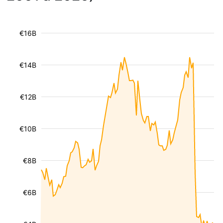
€16B
€14B
€12B
€10B
€8B
€6B