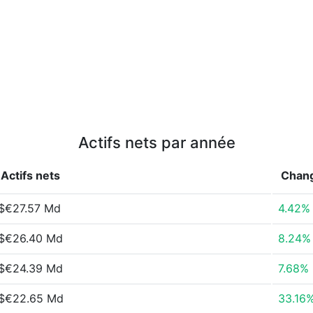
Actifs nets par année
Actifs nets
Chan
$€27.57 Md
4.42%
$€26.40 Md
8.24%
$€24.39 Md
7.68%
$€22.65 Md
33.16