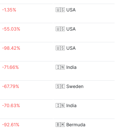
-1.35%
🇺🇸
USA
-55.03%
🇺🇸
USA
-98.42%
🇺🇸
USA
-71.66%
🇮🇳
India
-67.79%
🇸🇪
Sweden
-70.63%
🇮🇳
India
-92.61%
🇧🇲
Bermuda