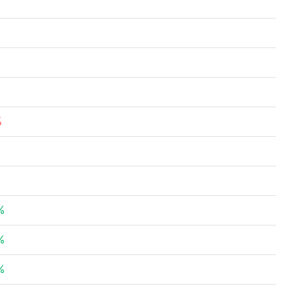
%
%
%
%