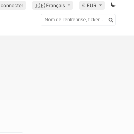
 connecter
🇫🇷
Français
€ EUR