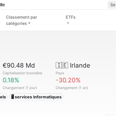
Se
 Bn
Classement par
ETFs
catégories
€90.48 Md
🇮🇪
Irlande
Capitalisation boursière
Pays
0.18%
-30.20%
Changement (1 jour)
Changement (1 an)
els
🖥️ services informatiques