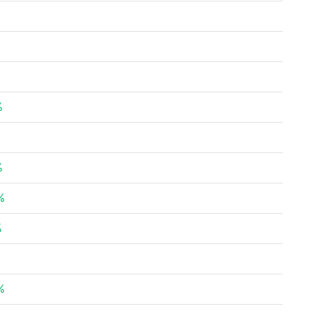
%
%
%
%
%