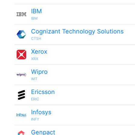
IBM
IBM
Cognizant Technology Solutions
CTSH
Xerox
XRX
Wipro
WIT
Ericsson
ERIC
Infosys
INFY
Genpact