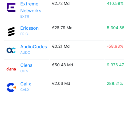
Extreme
€2.72 Md
410.59%
Networks
EXTR
Ericsson
€28.79 Md
5,304.85%
ERIC
AudioCodes
€0.21 Md
-58.93%
AUDC
Ciena
€50.48 Md
9,376.47%
CIEN
Calix
€2.06 Md
288.21%
CALX