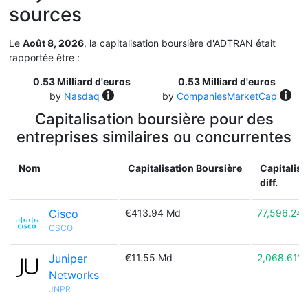
sources
Le
Août 8, 2026
, la capitalisation boursière d'ADTRAN était
rapportée être :
0.53 Milliard d'euros
0.53 Milliard d'euros
by
Nasdaq
by
CompaniesMarketCap
Capitalisation boursière pour des
entreprises similaires ou concurrentes
Nom
Capitalisation Boursière
Capitalisa
diff.
Cisco
€413.94 Md
77,596.24
CSCO
Juniper
€11.55 Md
2,068.61%
Networks
JNPR