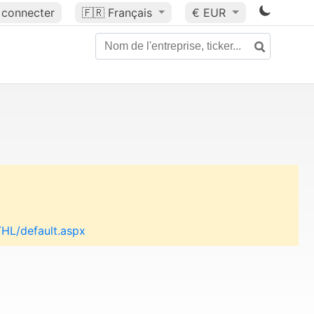
 connecter
🇫🇷
Français
€ EUR
THL/default.aspx