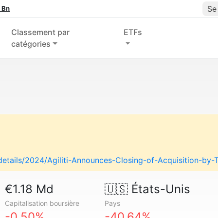
Se
 Bn
Classement par
ETFs
catégories
-details/2024/Agiliti-Announces-Closing-of-Acquisition-by-
€1.18 Md
🇺🇸
États-Unis
Capitalisation boursière
Pays
-0.50%
-40.64%