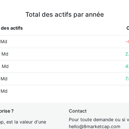
Total des actifs par année
 des actifs
 Md
-
7 Md
2
2 Md
4
 Md
7
 Md
prise ?
Contact
Pour toute demande ou si v
p, est la valeur d'une
hel
lo@8market
cap.com