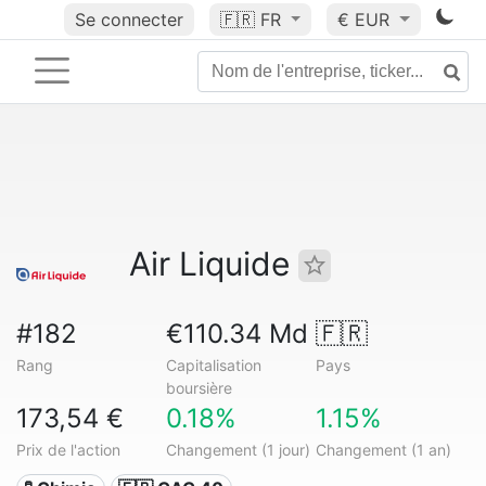
Se connecter
🇫🇷
FR
€ EUR
Air Liquide
#182
€110.34 Md
🇫🇷
Rang
Capitalisation
Pays
boursière
173,54 €
0.18%
1.15%
Prix de l'action
Changement (1 jour)
Changement (1 an)