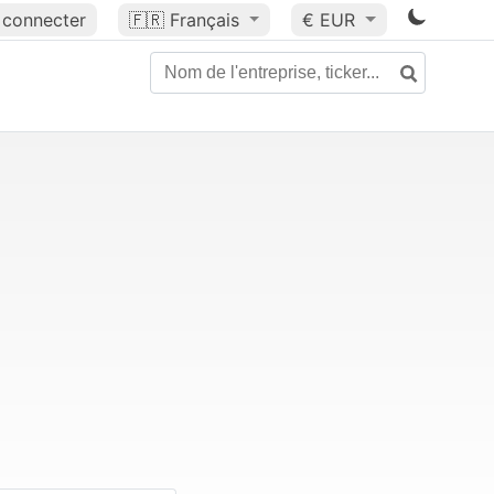
 connecter
🇫🇷
Français
€ EUR