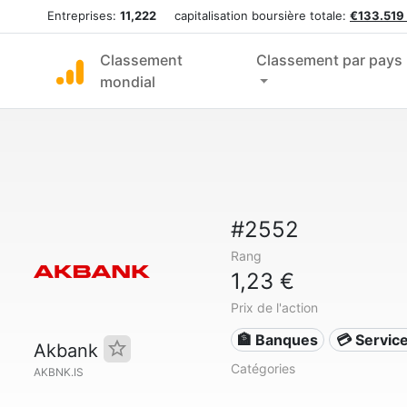
Entreprises:
11,222
capitalisation boursière totale:
€133.519
Classement
Classement par pays
mondial
#2552
Rang
1,23 €
Prix de l'action
🏦 Banques
💳 Service
Akbank
Catégories
AKBNK.IS