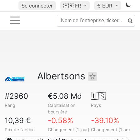
Se connecter
🇫🇷
FR
€ EUR
Albertsons
#2960
€5.08 Md
🇺🇸
Rang
Capitalisation
Pays
boursière
10,39 €
-0.58%
-39.10%
Prix de l'action
Changement (1 jour)
Changement (1 an)