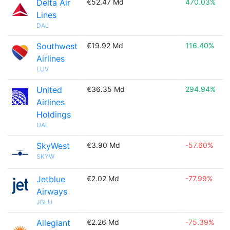
Delta Air
€52.47 Md
470.03%
Lines
DAL
Southwest
€19.92 Md
116.40%
Airlines
LUV
United
€36.35 Md
294.94%
Airlines
Holdings
UAL
SkyWest
€3.90 Md
-57.60%
SKYW
Jetblue
€2.02 Md
-77.99%
Airways
JBLU
Allegiant
€2.26 Md
-75.39%