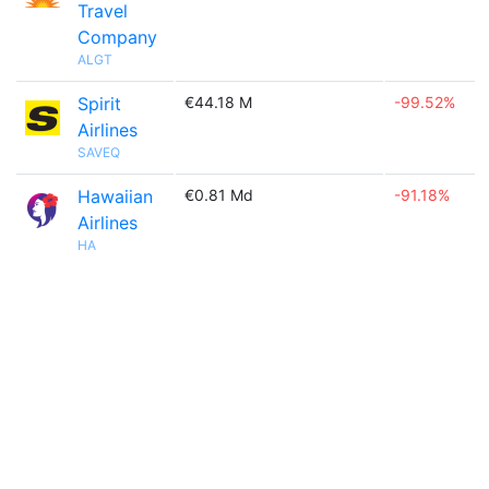
Travel
Company
ALGT
Spirit
€44.18 M
-99.52%
Airlines
SAVEQ
Hawaiian
€0.81 Md
-91.18%
Airlines
HA