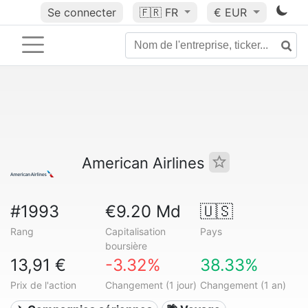
Se connecter
🇫🇷
FR
€ EUR
American Airlines
#1993
€9.20 Md
🇺🇸
Rang
Capitalisation
Pays
boursière
13,91 €
-3.32%
38.33%
Prix de l'action
Changement (1 jour)
Changement (1 an)