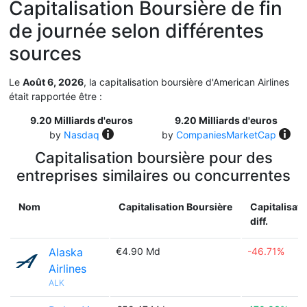
Capitalisation Boursière de fin
de journée selon différentes
sources
Le
Août 6, 2026
, la capitalisation boursière d'American Airlines
était rapportée être :
9.20 Milliards d'euros
9.20 Milliards d'euros
by
Nasdaq
by
CompaniesMarketCap
Capitalisation boursière pour des
entreprises similaires ou concurrentes
Nom
Capitalisation Boursière
Capitalisati
diff.
Alaska
€4.90 Md
-46.71%
Airlines
ALK