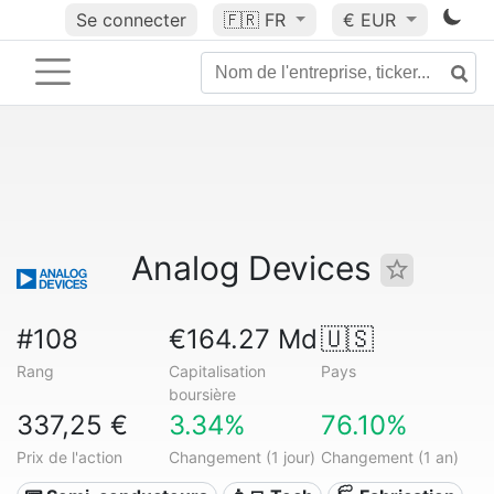
Se connecter
🇫🇷
FR
€ EUR
Analog Devices
#108
€164.27 Md
🇺🇸
Rang
Capitalisation
Pays
boursière
337,25 €
3.34%
76.10%
Prix de l'action
Changement (1 jour)
Changement (1 an)