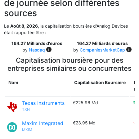
de journée selon différentes
sources
Le
Août 8, 2026
, la capitalisation boursière d'Analog Devices
était rapportée être :
164.27 Milliards d'euros
164.27 Milliards d'euros
by
Nasdaq
by
CompaniesMarketCap
Capitalisation boursière pour des
entreprises similaires ou concurrentes
Nom
Capitalisation Boursière
Ca
dif
Texas Instruments
€225.96 Md
37
TXN
Maxim Integrated
€23.95 Md
-8
MXIM