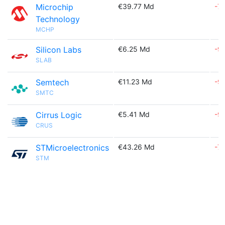
Microchip
€39.77 Md
-7
Technology
MCHP
Silicon Labs
€6.25 Md
-9
SLAB
Semtech
€11.23 Md
-9
SMTC
Cirrus Logic
€5.41 Md
-9
CRUS
STMicroelectronics
€43.26 Md
-7
STM