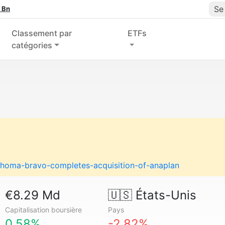
Se
 Bn
Classement par
ETFs
catégories
thoma-bravo-completes-acquisition-of-anaplan
€8.29 Md
🇺🇸
États-Unis
Capitalisation boursière
Pays
0.58%
-2.82%