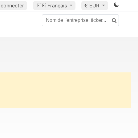
 connecter
🇫🇷
Français
€ EUR