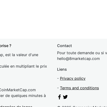
prise ?
Contact
Pour toute demande ou si v
p, est la valeur d'une
hel
lo@8market
cap.com
culée en multipliant le prix
Liens
-
Privacy policy
-
Terms and conditions
 CoinMarketCap.com
rier de quelques minutes à