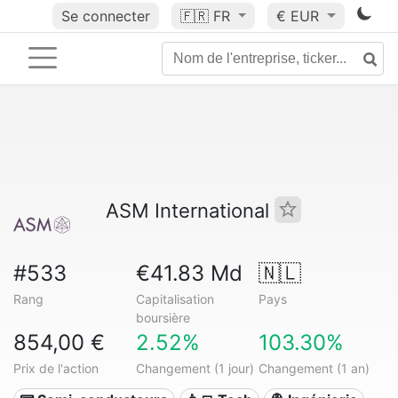
Se connecter
🇫🇷
FR
€ EUR
ASM International
#533
€41.83 Md
🇳🇱
Rang
Capitalisation
Pays
boursière
854,00 €
2.52%
103.30%
Prix de l'action
Changement (1 jour)
Changement (1 an)