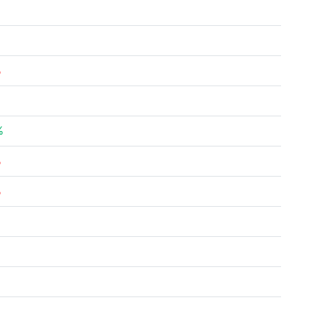
%
%
%
%