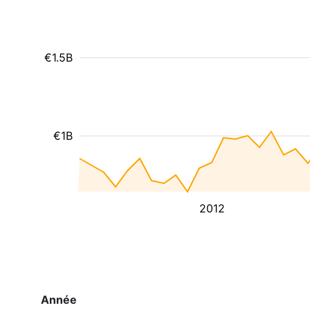
€1.5B
€1B
2012
Année