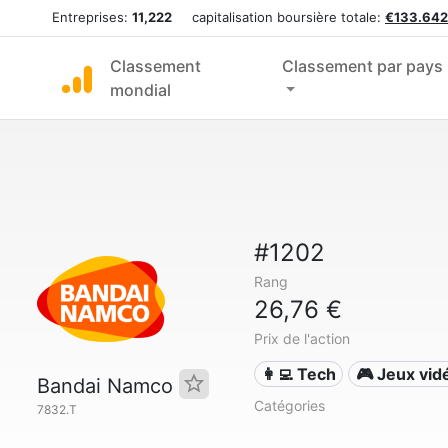
Entreprises:
11,222
capitalisation boursière totale:
€133.642
Classement
Classement par pays
mondial
#1202
Rang
26,76 €
Prix de l'action
👩‍💻 Tech
🎮 Jeux vid
Bandai Namco
Catégories
7832.T