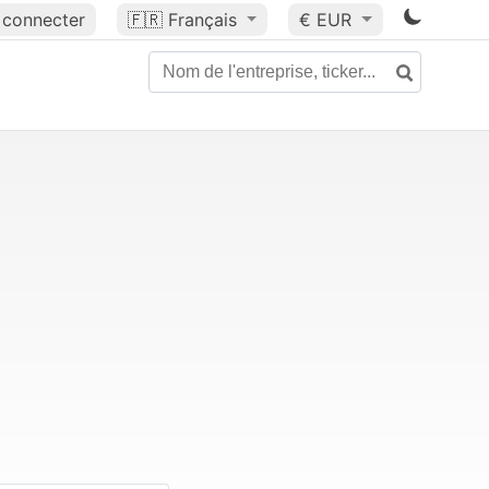
 connecter
🇫🇷
Français
€ EUR