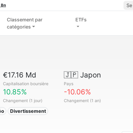
Se
 Bn
Classement par
ETFs
catégories
€17.16 Md
🇯🇵
Japon
Capitalisation boursière
Pays
10.85%
-10.06%
Changement (1 jour)
Changement (1 an)
éo
Divertissement