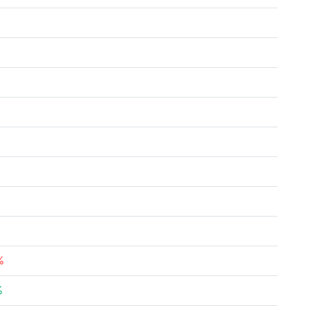
%
%
%
%