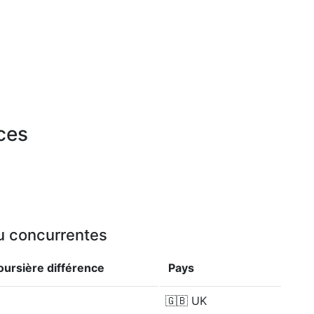
rces
ou concurrentes
Boursière
différence
Pays
🇬🇧
UK