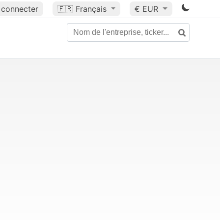
 connecter
🇫🇷
Français
€ EUR