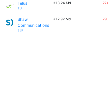
Telus
€13.24 Md
-27.8
TU
Shaw
€12.92 Md
-29.5
Communications
SJR