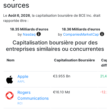
sources
Le
Août 6, 2026
, la capitalisation boursière de BCE Inc. était
rapportée être :
18.35 Milliards d'euros
18.36 Milliards d'euros
by
Nasdaq
by
CompaniesMarketCap
Capitalisation boursière pour des
entreprises similaires ou concurrentes
Nom
Capitalisation Boursière
Capit
diff.
Apple
€3.955 Bn
21,45
AAPL
Rogers
€16.10 Md
-12.2
Communications
RCI