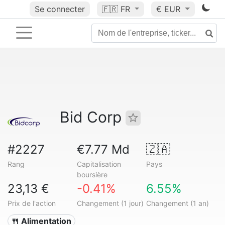
Se connecter
🇫🇷
FR
€ EUR
Bid Corp
#2227
€7.77 Md
🇿🇦
Rang
Capitalisation
Pays
boursière
23,13 €
-0.41%
6.55%
Prix de l'action
Changement (1 jour)
Changement (1 an)
🍴 Alimentation