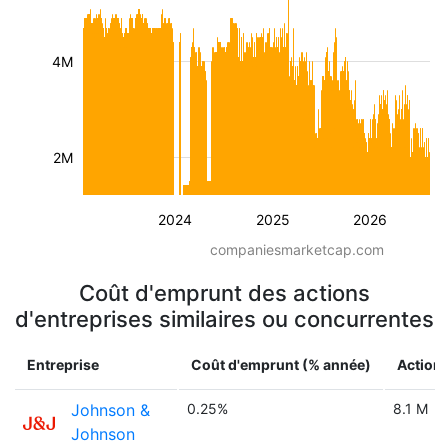
4M
2M
2024
2025
2026
companiesmarketcap.com
Coût d'emprunt des actions
d'entreprises similaires ou concurrentes
Entreprise
Coût d'emprunt (% année)
Actions
Johnson &
0.25%
8.1 M
Johnson