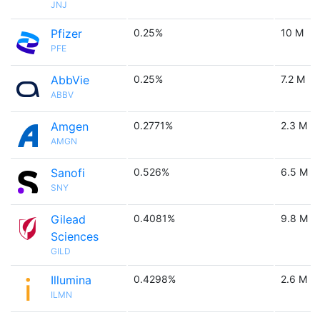
JNJ
Pfizer
0.25%
10 M
PFE
AbbVie
0.25%
7.2 M
ABBV
Amgen
0.2771%
2.3 M
AMGN
Sanofi
0.526%
6.5 M
SNY
Gilead
0.4081%
9.8 M
Sciences
GILD
Illumina
0.4298%
2.6 M
ILMN