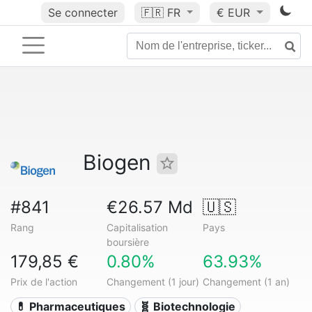
Se connecter
🇫🇷
FR
€ EUR
Biogen
#841
€26.57 Md
🇺🇸
Rang
Capitalisation
Pays
boursière
179,85 €
0.80%
63.93%
Prix de l'action
Changement (1 jour)
Changement (1 an)
💊 Pharmaceutiques
🧬 Biotechnologie