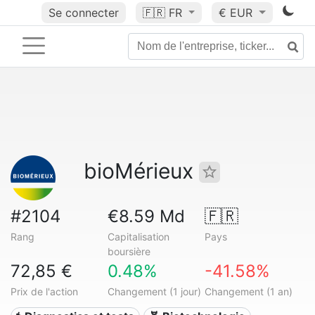
Se connecter
🇫🇷
FR
€ EUR
bioMérieux
#2104
€8.59 Md
🇫🇷
Rang
Capitalisation
Pays
boursière
72,85 €
0.48%
-41.58%
Prix de l'action
Changement (1 jour)
Changement (1 an)