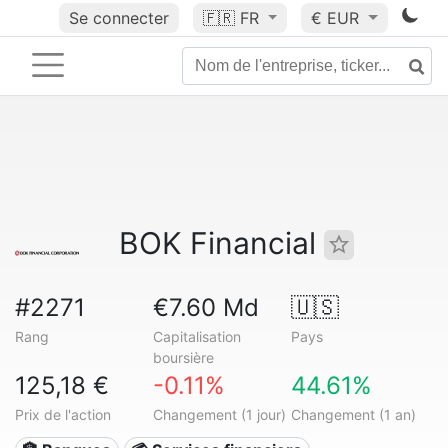
Se connecter
🇫🇷
FR
€ EUR
BOK Financial
#2271
€7.60 Md
🇺🇸
Rang
Capitalisation
Pays
boursière
125,18 €
-0.11%
44.61%
Prix de l'action
Changement (1 jour)
Changement (1 an)