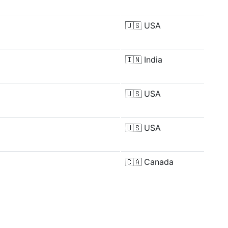
🇺🇸
USA
🇮🇳
India
🇺🇸
USA
🇺🇸
USA
🇨🇦
Canada