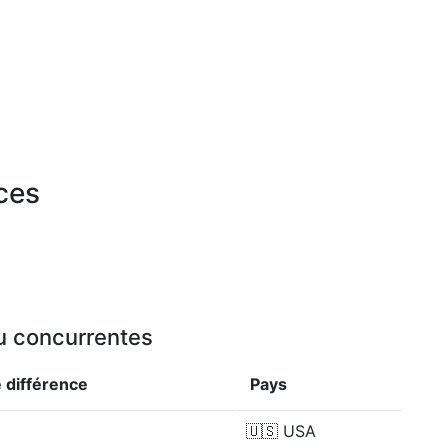
rces
ou concurrentes
e
différence
Pays
🇺🇸
USA