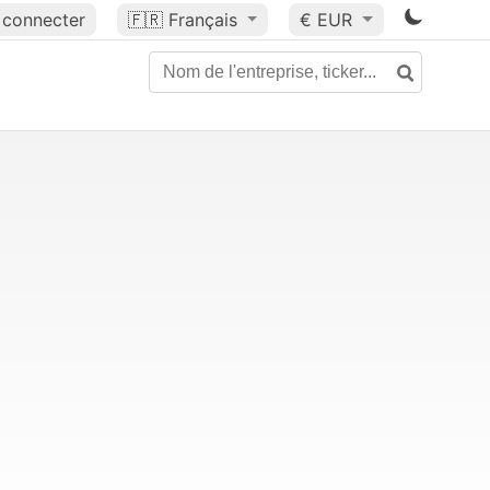
 connecter
🇫🇷
Français
€ EUR