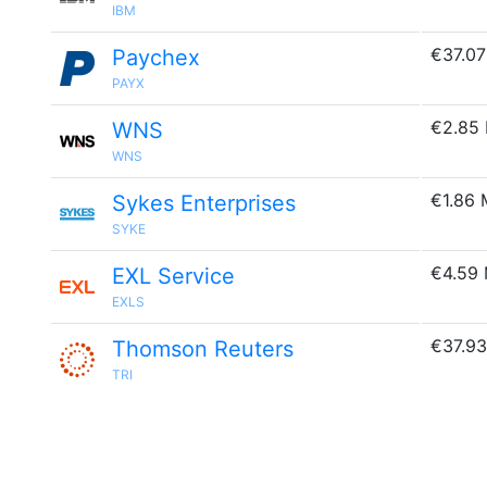
IBM
€37.0
Paychex
PAYX
€2.85
WNS
WNS
€1.86
Sykes Enterprises
SYKE
€4.59
EXL Service
EXLS
€37.9
Thomson Reuters
TRI