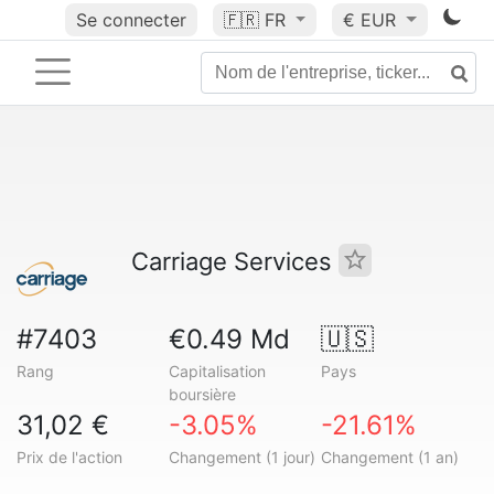
Se connecter
🇫🇷
FR
€ EUR
Carriage Services
#7403
€0.49 Md
🇺🇸
Rang
Capitalisation
Pays
boursière
31,02 €
-3.05%
-21.61%
Prix de l'action
Changement (1 jour)
Changement (1 an)