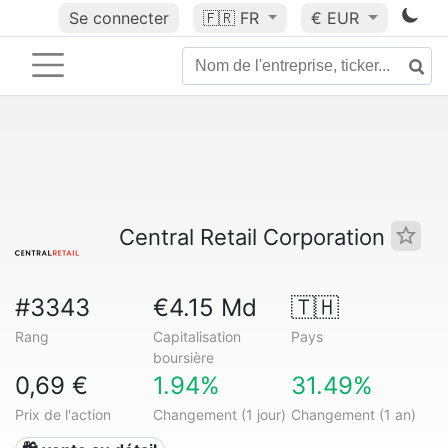
Se connecter
🇫🇷
FR
€ EUR
Central Retail Corporation
#3343
€4.15 Md
🇹🇭
Rang
Capitalisation
Pays
boursière
0,69 €
1.94%
31.49%
Prix de l'action
Changement (1 jour)
Changement (1 an)