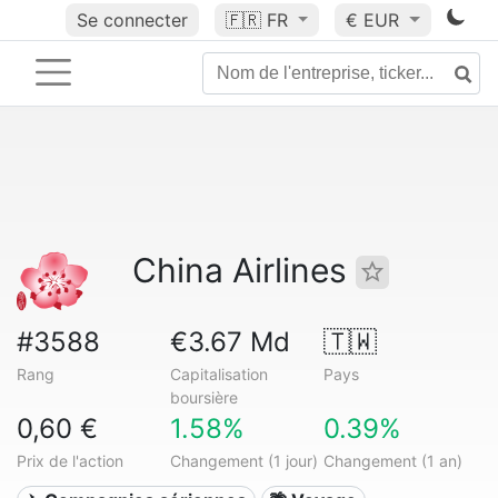
Se connecter
🇫🇷
FR
€ EUR
China Airlines
#3588
€3.67 Md
🇹🇼
Rang
Capitalisation
Pays
boursière
0,60 €
1.58%
0.39%
Prix de l'action
Changement (1 jour)
Changement (1 an)