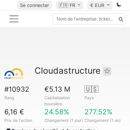
Se connecter
🇫🇷
FR
€ EUR
Cloudastructure
#10932
€5.13 M
🇺🇸
Rang
Capitalisation
Pays
boursière
6,16 €
24.58%
277.52%
Prix de l'action
Changement (1 jour)
Changement (1 an)