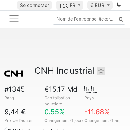
Se connecter
🇫🇷
FR
€ EUR
CNH Industrial
#1345
€15.17 Md
🇬🇧
Rang
Capitalisation
Pays
boursière
9,44 €
0.55%
-11.68%
Prix de l'action
Changement (1 jour)
Changement (1 an)