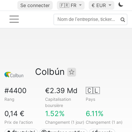
Se connecter
🇫🇷
FR
€ EUR
Colbún
#4400
€2.39 Md
🇨🇱
Rang
Capitalisation
Pays
boursière
0,14 €
1.52%
6.11%
Prix de l'action
Changement (1 jour)
Changement (1 an)