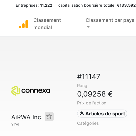
Entreprises:
11,222
capitalisation boursière totale:
€133.592
Classement
Classement par pays
mondial
#11147
Rang
0,09258 €
Prix de l'action
🎾 Articles de sport
AiRWA Inc.
Catégories
YYAI