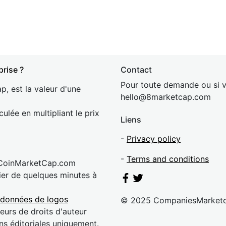
prise ?
Contact
Pour toute demande ou si v
p, est la valeur d'une
hel
lo@8market
cap.com
culée en multipliant le prix
Liens
-
Privacy policy
-
Terms and conditions
 CoinMarketCap.com
rier de quelques minutes à
 données de logos
© 2025 CompaniesMarket
eurs de droits d'auteur
ns éditoriales uniquement.