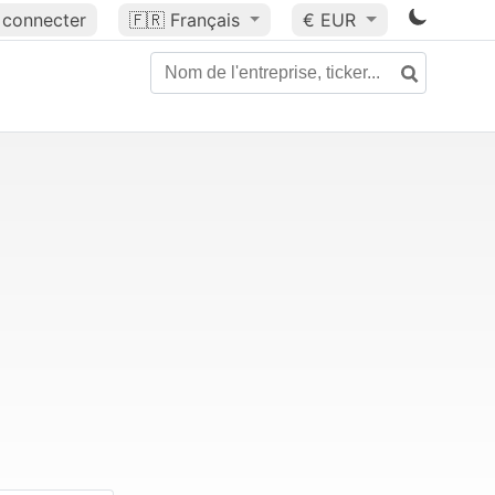
 connecter
🇫🇷
Français
€ EUR