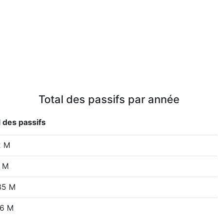
Total des passifs par année
l des passifs
2 M
5 M
35 M
16 M