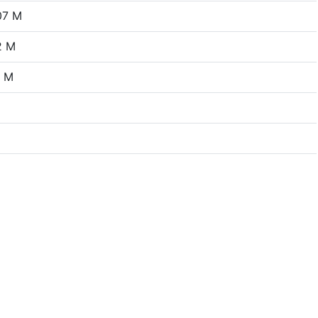
07 M
2 M
1 M