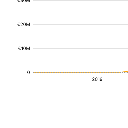
€30M
€20M
€10M
0
2019