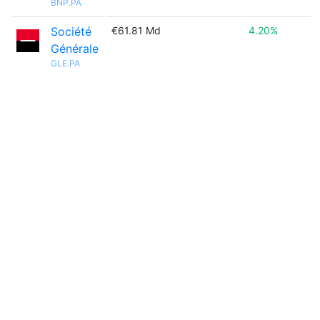
BNP.PA
Société
€61.81 Md
4.20%
Générale
GLE.PA