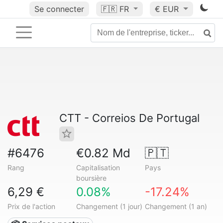
Se connecter
🇫🇷
FR
€ EUR
CTT - Correios De Portugal
#6476
€0.82 Md
🇵🇹
Rang
Capitalisation
Pays
boursière
6,29 €
0.08%
-17.24%
Prix de l'action
Changement (1 jour)
Changement (1 an)