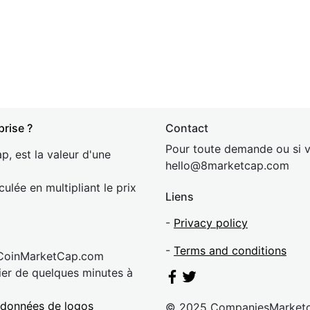
prise ?
Contact
Pour toute demande ou si v
p, est la valeur d'une
hel
lo@8market
cap.com
culée en multipliant le prix
Liens
-
Privacy policy
-
Terms and conditions
 CoinMarketCap.com
rier de quelques minutes à
 données de logos
© 2025 CompaniesMarket