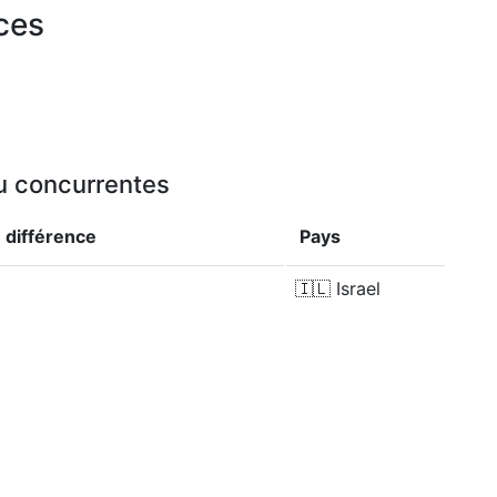
rces
ou concurrentes
e
différence
Pays
🇮🇱
Israel