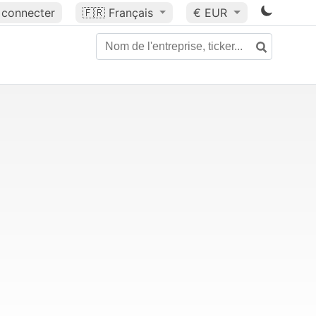
 connecter
🇫🇷
Français
€ EUR