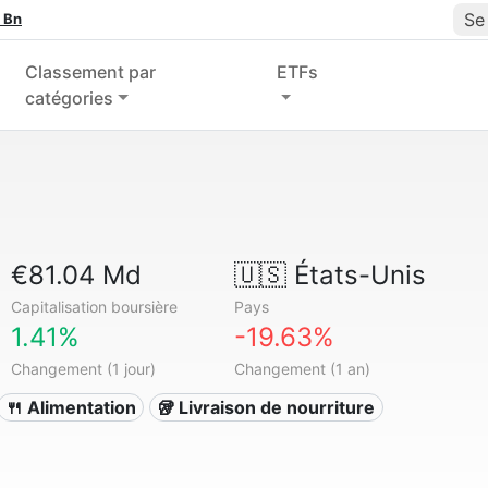
Se
 Bn
Classement par
ETFs
catégories
€81.04 Md
🇺🇸
États-Unis
Capitalisation boursière
Pays
1.41%
-19.63%
Changement (1 jour)
Changement (1 an)
🍴 Alimentation
🥡 Livraison de nourriture