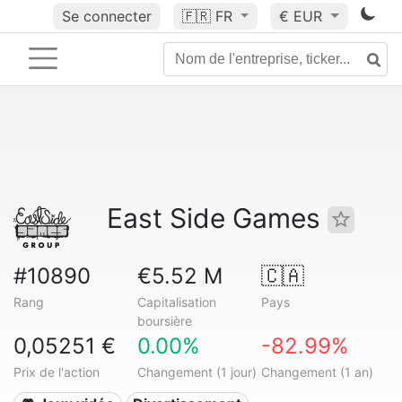
Se connecter
🇫🇷
FR
€ EUR
East Side Games
#10890
€5.52 M
🇨🇦
Rang
Capitalisation
Pays
boursière
0,05251 €
0.00%
-82.99%
Prix de l'action
Changement (1 jour)
Changement (1 an)