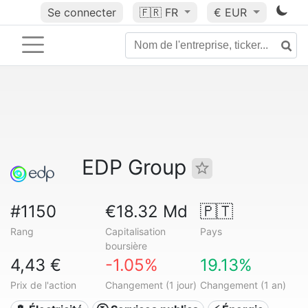
Se connecter
🇫🇷
FR
€ EUR
EDP Group
#1150
€18.32 Md
🇵🇹
Rang
Capitalisation
Pays
boursière
4,43 €
-1.05%
19.13%
Prix de l'action
Changement (1 jour)
Changement (1 an)