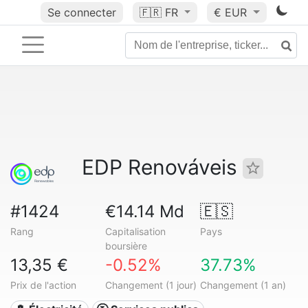
Se connecter
🇫🇷
FR
€ EUR
EDP Renováveis
#1424
€14.14 Md
🇪🇸
Rang
Capitalisation
Pays
boursière
13,35 €
-0.52%
37.73%
Prix de l'action
Changement (1 jour)
Changement (1 an)