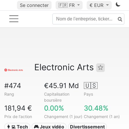
Se connecter
🇫🇷
FR
€ EUR
Electronic Arts
#474
€45.91 Md
🇺🇸
Rang
Capitalisation
Pays
boursière
181,94 €
0.00%
30.48%
Prix de l'action
Changement (1 jour)
Changement (1 an)
👩‍💻 Tech
🎮 Jeux vidéo
Divertissement