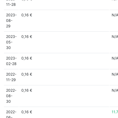
11-28
2023-
0,16 €
N/
08-
29
2023-
0,16 €
N/
05-
30
2023-
0,16 €
N/
02-28
2022-
0,16 €
N/
11-29
2022-
0,16 €
N/
08-
30
2022-
0,16 €
11.
06-