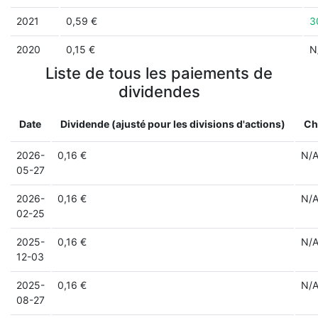
2021
0,59 €
3
2020
0,15 €
N
Liste de tous les paiements de
dividendes
Date
Dividende (ajusté pour les divisions d'actions)
Ch
2026-
0,16 €
N/
05-27
2026-
0,16 €
N/
02-25
2025-
0,16 €
N/
12-03
2025-
0,16 €
N/
08-27