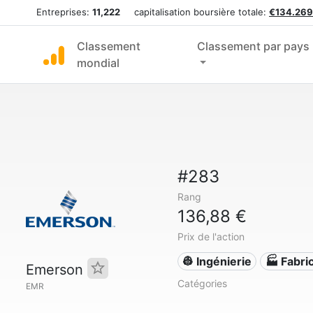
Entreprises:
11,222
capitalisation boursière totale:
€134.269
Classement
Classement par pays
mondial
#283
Rang
136,88 €
Prix de l'action
👷 Ingénierie
🏭 Fabri
Emerson
Catégories
EMR