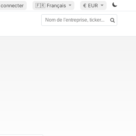
 connecter
🇫🇷
Français
€ EUR