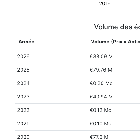
2016
Volume des éc
Année
Volume (Prix x Acti
2026
€38.09 M
2025
€79.76 M
2024
€0.20 Md
2023
€40.94 M
2022
€0.12 Md
2021
€0.10 Md
2020
€77.3 M