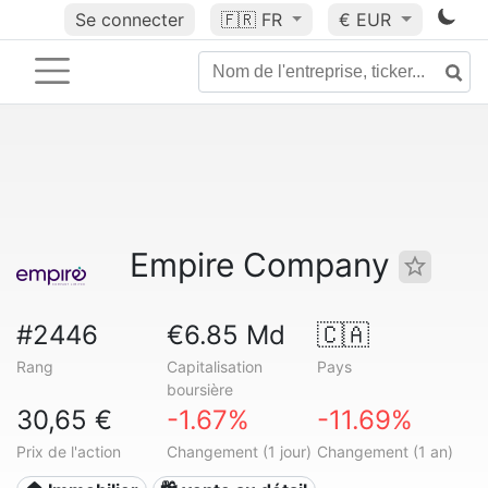
Se connecter
🇫🇷
FR
€ EUR
Empire Company
#2446
€6.85 Md
🇨🇦
Rang
Capitalisation
Pays
boursière
30,65 €
-1.67%
-11.69%
Prix de l'action
Changement (1 jour)
Changement (1 an)